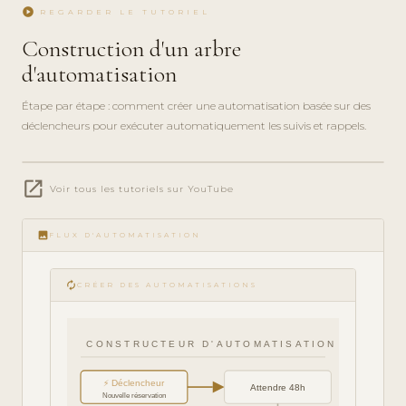
play_circle
REGARDER LE TUTORIEL
Construction d'un arbre
d'automatisation
Étape par étape : comment créer une automatisation basée sur des
déclencheurs pour exécuter automatiquement les suivis et rappels.
play_circle_filled
open_in_new
VISITE DES
Voir tous les tutoriels sur YouTube
FONCTIONNALITÉS
· 6 MIN
image
FLUX D'AUTOMATISATION
autorenew
CRÉER DES AUTOMATISATIONS
CONSTRUCTEUR D'AUTOMATISATION
⚡ Déclencheur
Attendre 48h
Nouvelle réservation