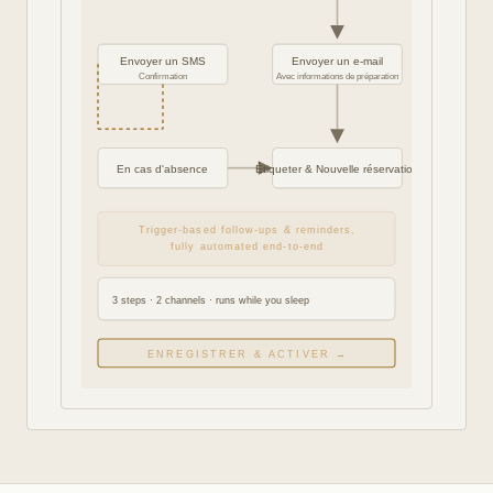
Envoyer un SMS
Envoyer un e-mail
Confirmation
Avec informations de préparation
Étiqueter & Nouvelle réservation
En cas d'absence
Trigger-based follow-ups & reminders,
fully automated end-to-end
3 steps · 2 channels · runs while you sleep
ENREGISTRER & ACTIVER →