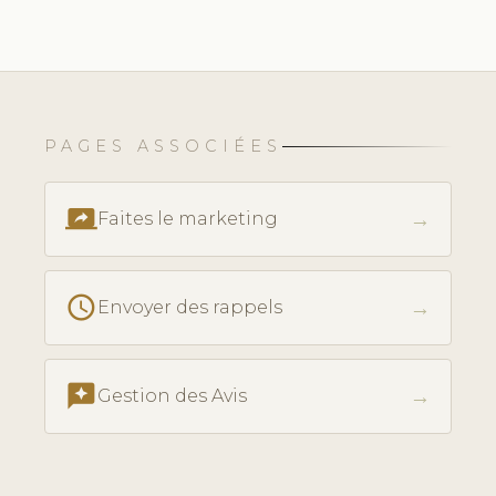
PAGES ASSOCIÉES
screen_share
→
Faites le marketing
schedule
→
Envoyer des rappels
reviews
→
Gestion des Avis