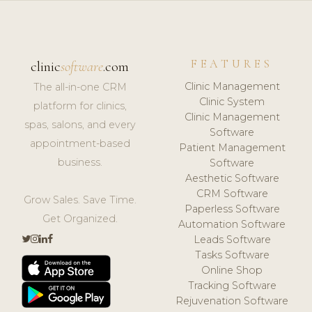
FEATURES
clinic
software
.com
Clinic Management
The all-in-one CRM
Clinic System
platform for clinics,
Clinic Management
spas, salons, and every
Software
appointment-based
Patient Management
business.
Software
Aesthetic Software
CRM Software
Grow Sales. Save Time.
Paperless Software
Get Organized.
Automation Software
Leads Software
Tasks Software
Online Shop
Tracking Software
Rejuvenation Software