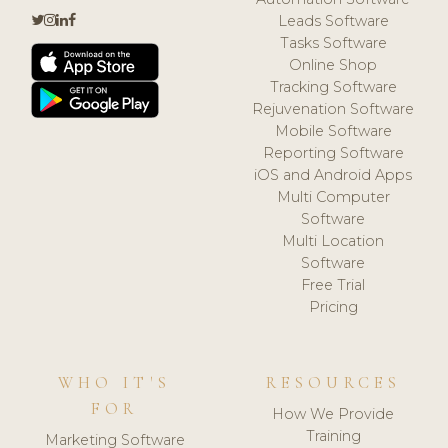
Leads Software
Tasks Software
Online Shop
Tracking Software
Rejuvenation Software
Mobile Software
Reporting Software
iOS and Android Apps
Multi Computer
Software
Multi Location
Software
Free Trial
Pricing
WHO IT'S
RESOURCES
FOR
How We Provide
Training
Marketing Software