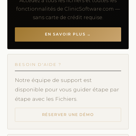
Accédez à tous les fichiers et toutes les
fonctionnalités de ClinicSoftware.com —
sans carte de crédit requise.
EN SAVOIR PLUS →
BESOIN D'AIDE ?
Notre équipe de support est
disponible pour vous guider étape par
étape avec les Fichiers.
RÉSERVER UNE DÉMO