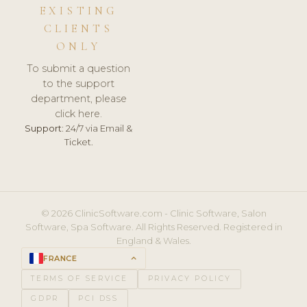
EXISTING
CLIENTS
ONLY
To submit a question
to the support
department, please
click here.
Support:
24/7 via Email &
Ticket.
© 2026 ClinicSoftware.com - Clinic Software, Salon
Software, Spa Software. All Rights Reserved. Registered in
England & Wales.
FRANCE
keyboard_arrow_up
TERMS OF SERVICE
PRIVACY POLICY
GDPR
PCI DSS