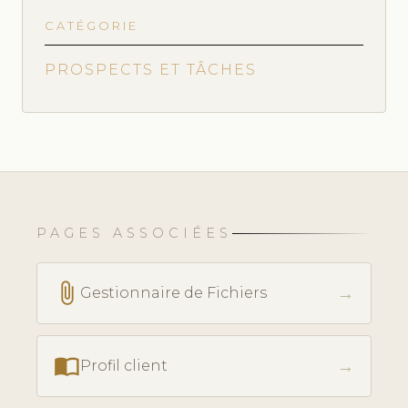
CATÉGORIE
PROSPECTS ET TÂCHES
PAGES ASSOCIÉES
attach_file
→
Gestionnaire de Fichiers
import_contacts
→
Profil client