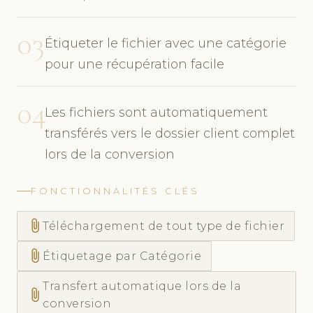
03
Étiqueter le fichier avec une catégorie
pour une récupération facile
04
Les fichiers sont automatiquement
transférés vers le dossier client complet
lors de la conversion
FONCTIONNALITÉS CLÉS
attach_file
Téléchargement de tout type de fichier
attach_file
Étiquetage par Catégorie
Transfert automatique lors de la
attach_file
conversion