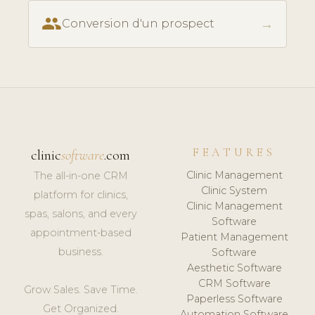
people
→
Conversion d'un prospect
FEATURES
clinic
software
.com
Clinic Management
The all-in-one CRM
Clinic System
platform for clinics,
Clinic Management
spas, salons, and every
Software
appointment-based
Patient Management
business.
Software
Aesthetic Software
CRM Software
Grow Sales. Save Time.
Paperless Software
Get Organized.
Automation Software